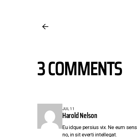
3 COMMENTS
JUL 11
Harold Nelson
Eu idque persius vix. Ne eum sens
no, in sit everti intellegat.