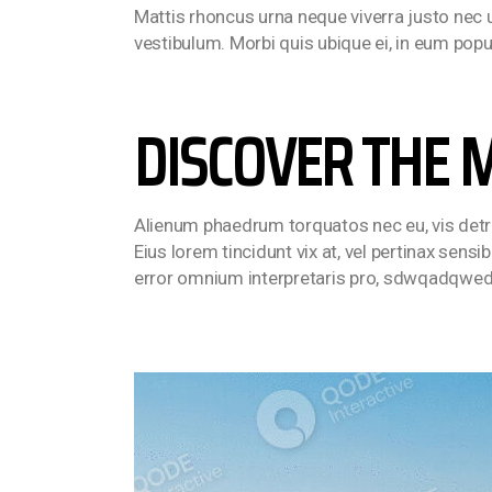
Mattis rhoncus urna neque viverra justo nec u
vestibulum. Morbi quis ubique ei, in eum po
DISCOVER THE 
Alienum phaedrum torquatos nec eu, vis detraxit
Eius lorem tincidunt vix at, vel pertinax sensib
error omnium interpretaris pro, sdwqadqwedm.