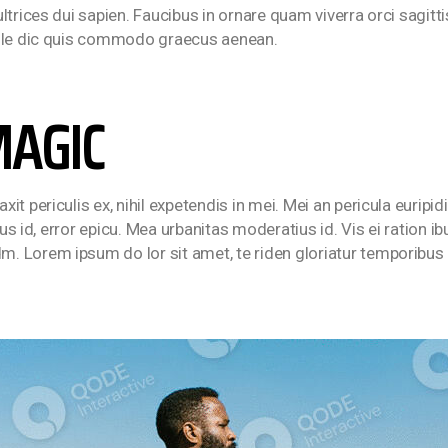
ltrices dui sapien. Faucibus in ornare quam viverra orci sagit
pule dic quis commodo graecus aenean.
MAGIC
 periculis ex, nihil expetendis in mei. Mei an pericula euripidis
us id, error epicu. Mea urbanitas moderatius id. Vis ei ration ibu
 Lorem ipsum do lor sit amet, te riden gloriatur temporibus q