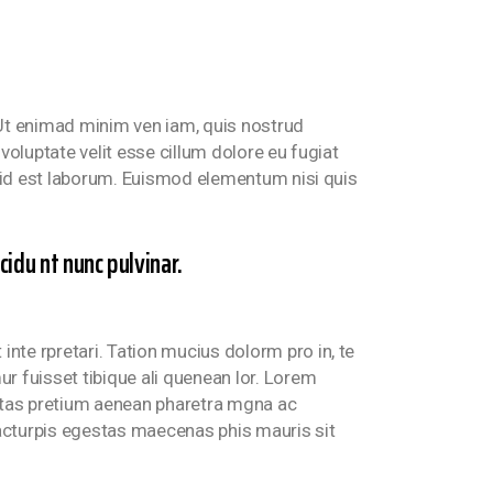
 Ut enimad minim ven iam, quis nostrud
voluptate velit esse cillum dolore eu fugiat
im id est laborum. Euismod elementum nisi quis
idu nt nunc pulvinar.
nte rpretari. Tation mucius dolorm pro in, te
ur fuisset tibique ali quenean lor. Lorem
estas pretium aenean pharetra mgna ac
 acturpis egestas maecenas phis mauris sit