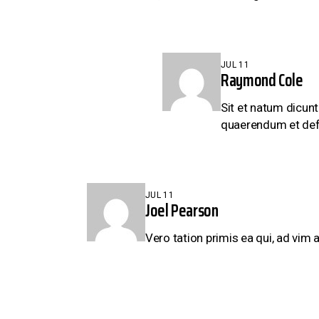
JUL 11
Raymond Cole
Sit et natum dicunt
quaerendum et defi
JUL 11
Joel Pearson
Vero tation primis ea qui, ad vim 