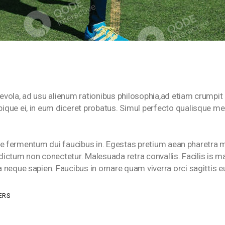
vola, ad usu alienum rationibus philosophia,ad etiam crumpit i
que ei, in eum diceret probatus. Simul perfecto qualisque mea 
isque fermentum dui faucibus in. Egestas pretium aean pharetra
 dictum non conectetur. Malesuada retra convallis. Facilis is m
 neque sapien. Faucibus in ornare quam viverra orci sagittis
ERS