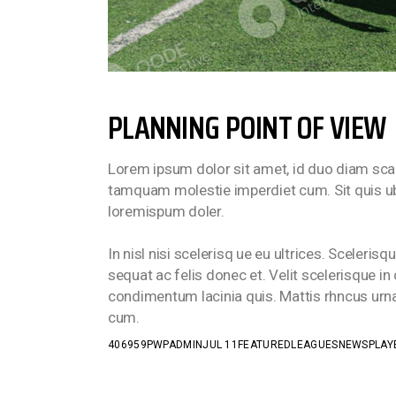
PLANNING POINT OF VIEW
Lorem ipsum dolor sit amet, id duo diam scae
tamquam molestie imperdiet cum. Sit quis ubi
loremispum doler.
In nisl nisi scelerisq ue eu ultrices. Sceler
sequat ac felis donec et. Velit scelerisque in
condimentum lacinia quis. Mattis rhncus urna
cum.
406959PWPADMIN
JUL 11
FEATURED
LEAGUES
NEWS
PLAY