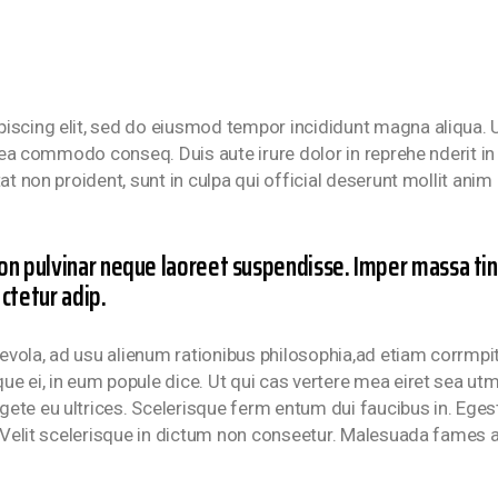
piscing elit, sed do eiusmod tempor incididunt magna aliqua.
x ea commodo conseq. Duis aute irure dolor in reprehe nderit in 
tat non proident, sunt in culpa qui official deserunt mollit an
on pulvinar neque laoreet suspendisse. Imper massa tinc
ctetur adip.
ola, ad usu alienum rationibus philosophia,ad etiam corrmpit i
e ei, in eum popule dice. Ut qui cas vertere mea eiret sea utm
gete eu ultrices. Scelerisque ferm entum dui faucibus in. Eg
t. Velit scelerisque in dictum non conseetur. Malesuada fames