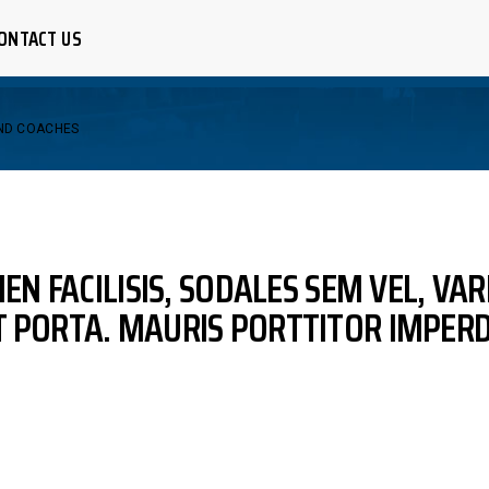
ONTACT US
AND COACHES
CER
R
LEYBALL
BALL
IEN FACILISIS, SODALES SEM VEL, VA
KETBALL
 PORTA. MAURIS PORTTITOR IMPERD
TBALL